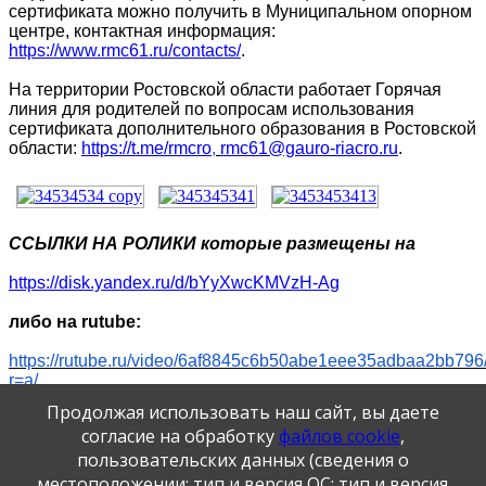
сертификата можно получить в Муниципальном опорном
центре, контактная информация
:
https://www.rmc61.ru/contacts/
.
На территории Ростовской области работает Горячая
линия для родителей по вопросам использования
сертификата дополнительного образования в Ростовской
области:
https://t.me/rmcro
,
rmc61@gauro-riacro.ru
.
ССЫЛКИ НА РОЛИКИ которые размещены на
https://disk.yandex.ru/d/bYyXwcKMVzH-Ag
либо на
rutube
:
https
://
rutube
.
ru
/
video
/6
af
8845
c
6
b
50
abe
1
eee
35
adbaa
2
bb
796
r
=
a
/
Продолжая использовать наш сайт, вы даете
https
://
rutube
.
ru
/
video
/6
dd
1938
eec
1792
cc
0732470125691636
согласие на обработку
файлов cookie
,
r
=
a
/
пользовательских данных (сведения о
местоположении; тип и версия ОС; тип и версия