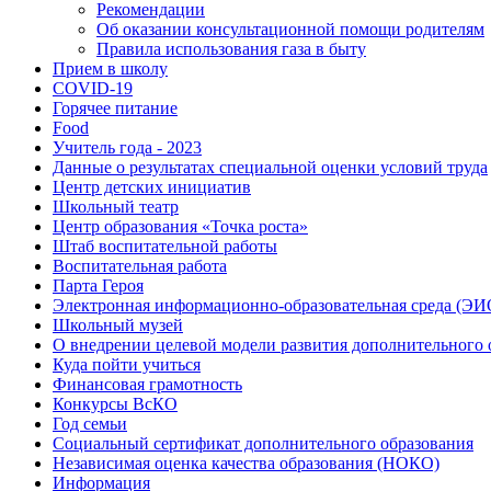
Рекомендации
Об оказании консультационной помощи родителям
Правила использования газа в быту
Прием в школу
COVID-19
Горячее питание
Food
Учитель года - 2023
Данные о результатах специальной оценки условий труда
Центр детских инициатив
Школьный театр
Центр образования «Точка роста»
Штаб воспитательной работы
Воспитательная работа
Парта Героя
Электронная информационно-образовательная среда (Э
Школьный музей
О внедрении целевой модели развития дополнительного о
Куда пойти учиться
Финансовая грамотность
Конкурсы ВсКО
Год семьи
Социальный сертификат дополнительного образования
Независимая оценка качества образования (НОКО)
Информация